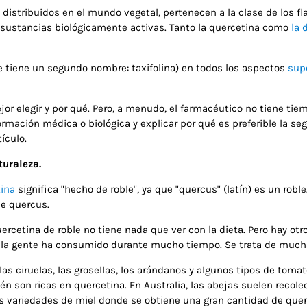
ribuidos en el mundo vegetal, pertenecen a la clase de los flav
sustancias biológicamente activas. Tanto la quercetina como
la 
 tiene un segundo nombre: taxifolina) en todos los aspectos
supe
elegir y por qué. Pero, a menudo, el farmacéutico no tiene tiemp
rmación médica o biológica y explicar por qué es preferible la se
ículo.
turaleza.
ina
significa "hecho de roble", ya que "quercus" (latín) es un roble
de quercus.
cetina de roble no tiene nada que ver con la dieta. Pero hay otro
gente ha consumido durante mucho tiempo. Se trata de muchas fr
las ciruelas, las grosellas, los arándanos y algunos tipos de tomat
 son ricas en quercetina. En Australia, las abejas suelen recolect
tas variedades de miel donde se obtiene una gran cantidad de que