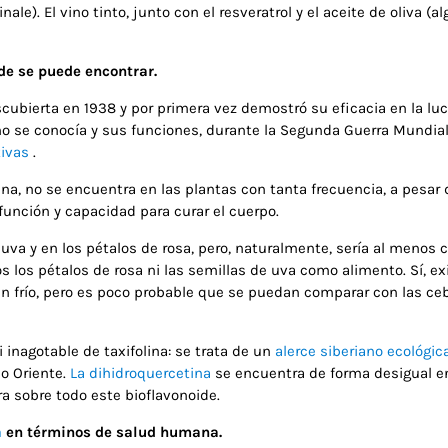
ale). El vino tinto, junto con el resveratrol y el aceite de oliva (
de se puede encontrar.
escubierta en 1938 y por primera vez demostró su eficacia en la lu
o se conocía y sus funciones, durante la Segunda Guerra Mundial,
ivas
.
tina, no se encuentra en las plantas con tanta frecuencia, a pesar
función y capacidad para curar el cuerpo.
uva y en los pétalos de rosa, pero, naturalmente, sería al menos 
os los pétalos de rosa ni las semillas de uva como alimento. Sí, 
n frío, pero es poco probable que se puedan comparar con las cebol
inagotable de taxifolina: se trata de un
alerce siberiano ecológic
no Oriente.
La dihidroquercetina
se encuentra de forma desigual en 
tra sobre todo este bioflavonoide.
a
en términos de salud humana.